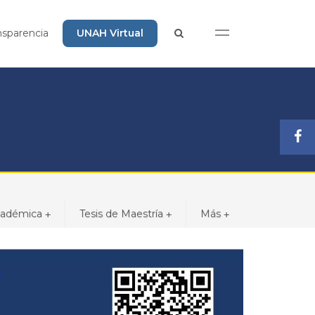
nsparencia
UNAH Virtual
cadémica
Tesis de Maestría
Más
+
+
+