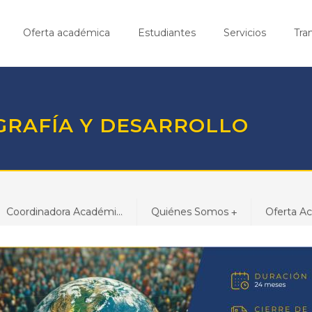
Oferta académica
Estudiantes
Servicios
Tra
GRAFÍA Y DESARROLLO
Coordinadora Académi...
Quiénes Somos
Oferta A
+