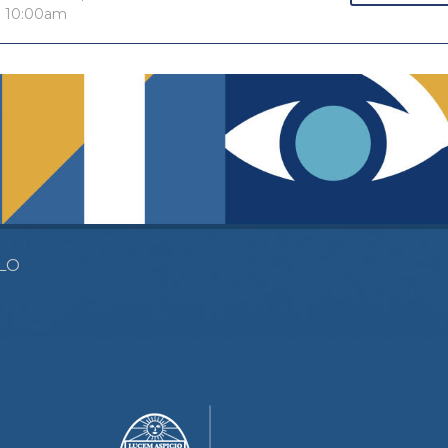
10:00am
LO