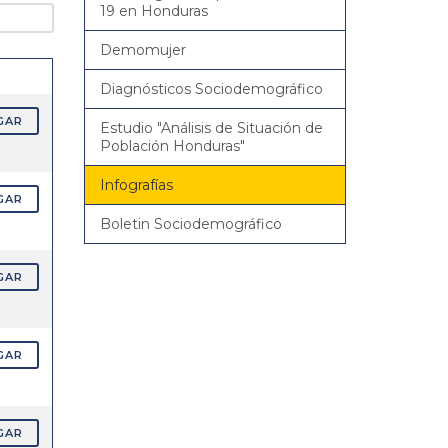
19 en Honduras
Demomujer
Diagnósticos Sociodemográfico
GAR
Estudio "Análisis de Situación de
Población Honduras"
Infografías
GAR
Boletin Sociodemográfico
GAR
GAR
GAR