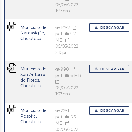
05/05/2022
1:33pm
Municipio de
1057
DESCARGAR
Namasigüe,
pdf
5.7
Choluteca
MB
05/05/2022
2:15pm
Municipio de
990
DESCARGAR
San Antonio
pdf
6 MB
de Flores,
Choluteca
05/05/2022
1:23pm
Municipio de
2251
DESCARGAR
Pespire,
pdf
6.3
Choluteca
MB
05/05/2022