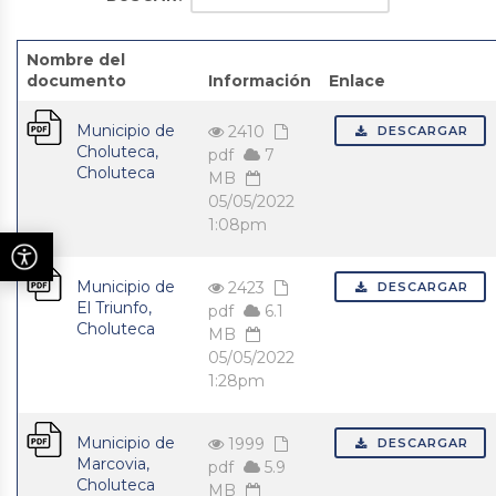
Nombre del
documento
Información
Enlace
Municipio de
2410
DESCARGAR
Choluteca,
pdf
7
Choluteca
MB
05/05/2022
1:08pm
Municipio de
2423
DESCARGAR
El Triunfo,
pdf
6.1
Choluteca
MB
05/05/2022
1:28pm
Municipio de
1999
DESCARGAR
Marcovia,
pdf
5.9
Choluteca
MB