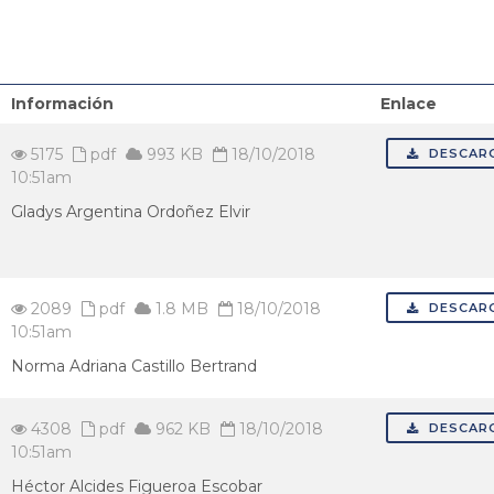
Información
Enlace
5175
pdf
993 KB
18/10/2018
DESCAR
10:51am
Gladys Argentina Ordoñez Elvir
2089
pdf
1.8 MB
18/10/2018
DESCAR
10:51am
Norma Adriana Castillo Bertrand
4308
pdf
962 KB
18/10/2018
DESCAR
10:51am
Héctor Alcides Figueroa Escobar