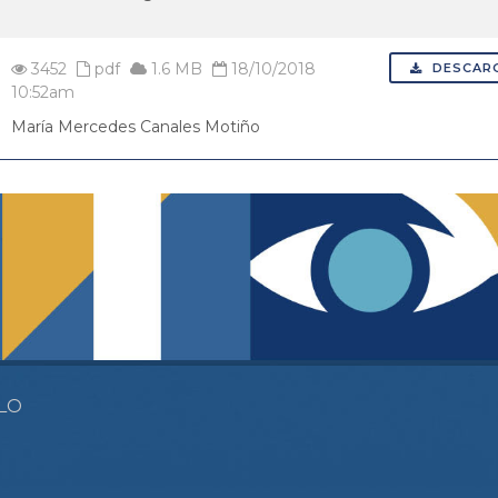
3452
pdf
1.6 MB
18/10/2018
DESCAR
10:52am
María Mercedes Canales Motiño
LO