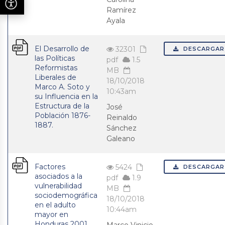
Ramírez
Ayala
El Desarrollo de
32301
DESCARGAR
las Políticas
pdf
1.5
Reformistas
MB
Liberales de
18/10/2018
Marco A. Soto y
10:43am
su Influencia en la
Estructura de la
José
Población 1876-
Reinaldo
1887.
Sánchez
Galeano
Factores
5424
DESCARGAR
asociados a la
pdf
1.9
vulnerabilidad
MB
sociodemográfica
18/10/2018
en el adulto
10:44am
mayor en
Honduras 2001,