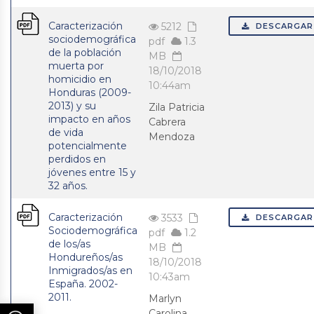
Caracterización
5212
DESCARGAR
sociodemográfica
pdf
1.3
de la población
MB
muerta por
18/10/2018
homicidio en
10:44am
Honduras (2009-
2013) y su
Zila Patricia
impacto en años
Cabrera
de vida
Mendoza
potencialmente
perdidos en
jóvenes entre 15 y
32 años.
Caracterización
3533
DESCARGAR
Sociodemográfica
pdf
1.2
de los/as
MB
Hondureños/as
18/10/2018
Inmigrados/as en
10:43am
España. 2002-
2011.
Marlyn
Carolina