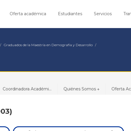
Oferta académica
Estudiantes
Servicios
Tra
Graduados de la Maestría en Demografía y Desarrollo
Coordinadora Académi...
Quiénes Somos
Oferta A
+
003)