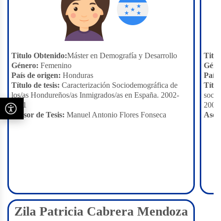
Titulo Obtenido:
Máster en Demografía y Desarrollo
Titu
Género:
Femenino
Géne
País de origen:
Honduras
País 
Título de tesis:
Caracterización Sociodemográfica de
Títul
los/as Hondureños/as Inmigrados/as en España. 2002-
socio
2011
2005 
Asesor de Tesis:
Manuel Antonio Flores Fonseca
Aseso
Zila Patricia Cabrera Mendoza