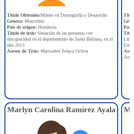
Titulo Obtenido:
Máster en Demografía y Desarrollo
Titu
Género:
Masculino
Géne
País de origen:
Honduras
País 
Título de tesis:
Situación de las personas con
Títul
discapacidad en el departamento de Santa Bárbara, en el
Liber
año 2013
Estru
Asesor de Tesis:
Marysabel Zelaya Ochoa
Aseso
Anton
Marlyn Carolina Ramírez Ayala
Ma