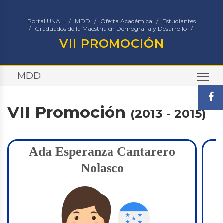
Portal UNAH
MDD
Oferta Académica
Estudiantes
Graduados de la Maestría en Demografía y Desarrollo
VII PROMOCIÓN
MDD
TO
VII Promoción
(2013 - 2015)
Ada Esperanza Cantarero
Nolasco