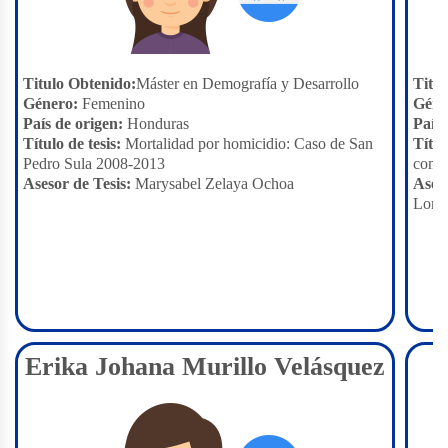
Titulo Obtenido:
Máster en Demografía y Desarrollo
Titu
Género:
Femenino
Géne
País de origen:
Honduras
País 
Título de tesis:
Mortalidad por homicidio: Caso de San
Títul
Pedro Sula 2008-2013
comu
Asesor de Tesis:
Marysabel Zelaya Ochoa
Aseso
Loren
Erika Johana Murillo Velásquez