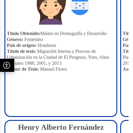
Titulo Obtenido:
Máster en Demografía y Desarrollo
Titu
Género:
Femenino
Géne
País de origen:
Honduras
País 
Título de tesis:
Migración Interna y Proceso de
Títul
Urbanización en la Ciudad de El Progreso, Yoro, Años
Plani
Censales 1988, 2001, y 2013
2017
Asesor de Tesis:
Manuel Flores
Aseso
Henry Alberto Fernández