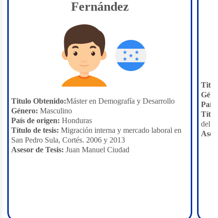
Fernández
Titu
Géne
Titulo Obtenido:
Máster en Demografía y Desarrollo
País 
Género:
Masculino
Títul
País de origen:
Honduras
del b
Título de tesis:
Migración interna y mercado laboral en
Aseso
San Pedro Sula, Cortés. 2006 y 2013
Asesor de Tesis:
Juan Manuel Ciudad